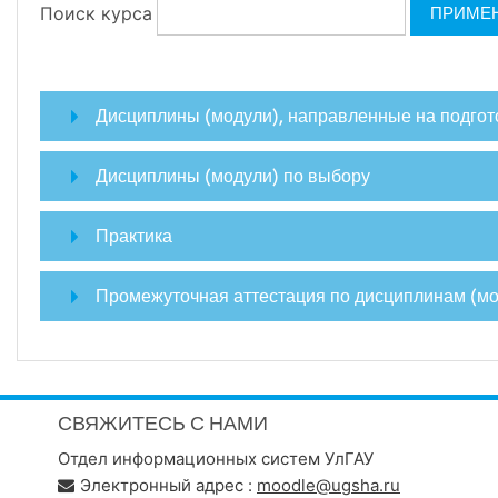
Поиск курса
ПРИМЕ
Дисциплины (модули), направленные на подгото
Дисциплины (модули) по выбору
Практика
Промежуточная аттестация по дисциплинам (мо
СВЯЖИТЕСЬ С НАМИ
Отдел информационных систем УлГАУ
Электронный адрес :
moodle@ugsha.ru